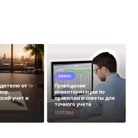
БИЗНЕС
едителю от
Проведение
вор,
инвентаризации по
ский учет и
правилам и советы для
точного учета
12.07.2026