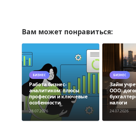
Вам может понравиться:
БИЗНЕС
БИЗНЕС
Работа бизнес-
Займ учр
аналитиком: плюсы
ООО: дого
профессии и ключевые
бухгалтер
особенности
налоги
28.07.2026
24.07.2026