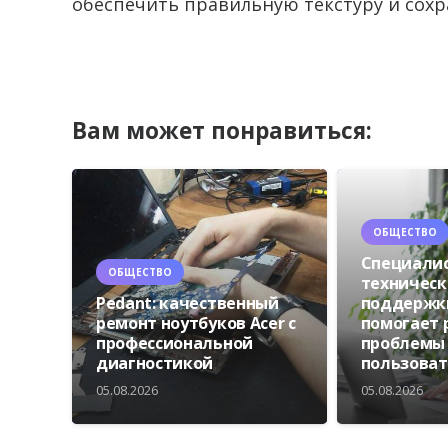
обеспечить правильную текстуру и сохр
Вам может понравиться:
ОБЩЕСТВО
Специали
ОБЩЕСТВО
техническ
Pedant: качественный
поддержки
ремонт ноутбуков Acer с
помогает
профессиональной
проблемы
диагностикой
пользова
05.08.2026
05.08.2026