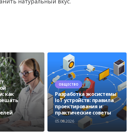
анить натуральный вкус.
ст
ОБЩЕСТВО
ой
: как
Разработка экосистемы
 решать
IoT устройств: правила
проектирования и
телей
практические советы
05.08.2026