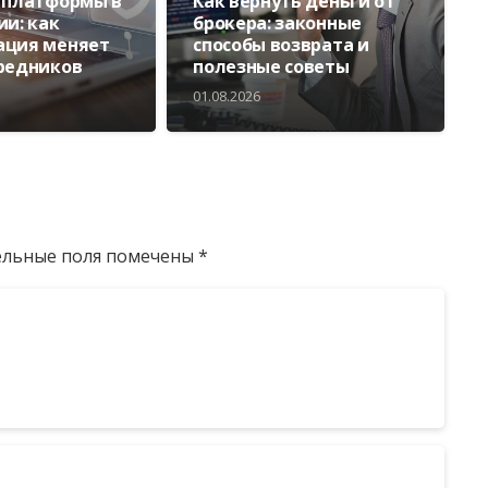
 платформы в
Как вернуть деньги от
ии: как
брокера: законные
ация меняет
способы возврата и
редников
полезные советы
01.08.2026
ельные поля помечены
*