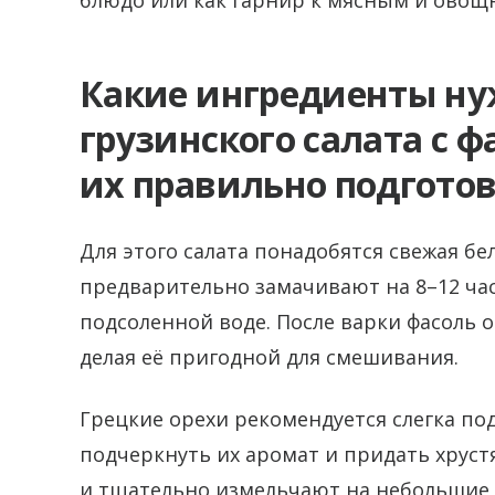
блюдо или как гарнир к мясным и ово
Какие ингредиенты ну
грузинского салата с ф
их правильно подгото
Для этого салата понадобятся свежая бе
предварительно замачивают на 8–12 час
подсоленной воде. После варки фасоль
делая её пригодной для смешивания.
Грецкие орехи рекомендуется слегка по
подчеркнуть их аромат и придать хруст
и тщательно измельчают на небольшие