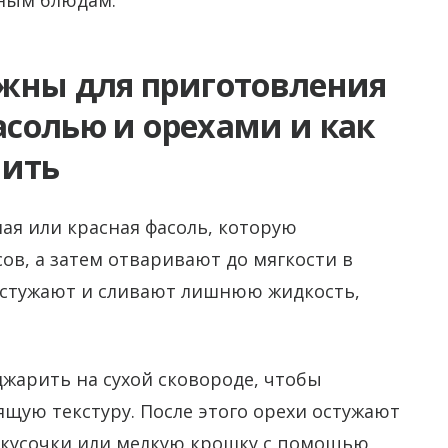
щным блюдам.
жны для приготовления
асолью и орехами и как
вить
лая или красная фасоль, которую
ов, а затем отваривают до мягкости в
 остужают и сливают лишнюю жидкость,
джарить на сухой сковороде, чтобы
ящую текстуру. После этого орехи остужают
 кусочки или мелкую крошку с помощью