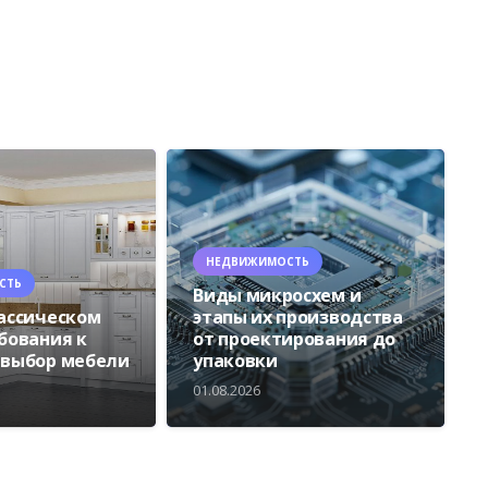
НЕДВИЖИМОСТЬ
СТЬ
Виды микросхем и
лассическом
этапы их производства
ебования к
от проектирования до
 выбор мебели
упаковки
01.08.2026