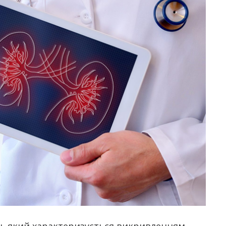
н, який характеризується викривленням