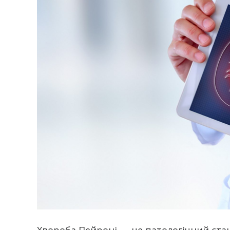
Хвороба Пейроні — це патологічний ста