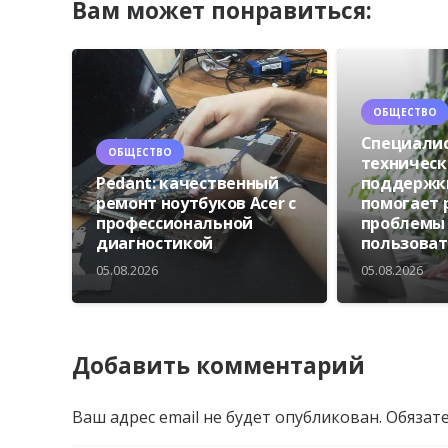
Вам может понравиться:
ОБЩЕСТВО
Специали
ОБЩЕСТВО
техническ
Pedant: качественный
поддержки
ремонт ноутбуков Acer с
помогает
профессиональной
проблемы
диагностикой
пользова
05.08.2026
05.08.2026
Добавить комментарий
Ваш адрес email не будет опубликован.
Обязат