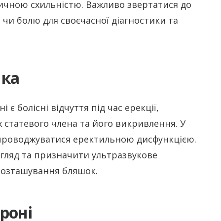
тичною схильністю. Важливо звертатися до
чи болю для своєчасної діагностики та
ика
 болісні відчуття під час ерекції,
 статевого члена та його викривлення. У
упроводжуватися еректильною дисфункцією.
огляд та призначити ультразвукове
розташування бляшок.
роні