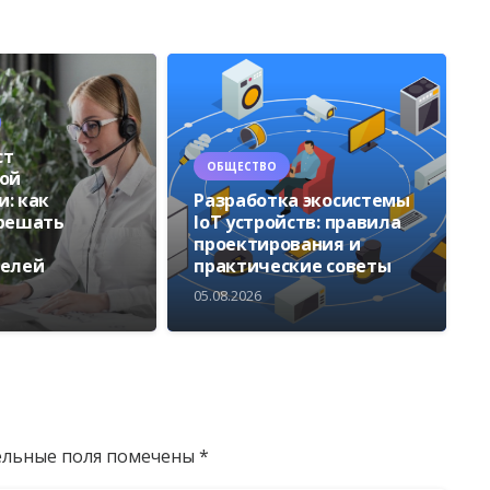
ст
ОБЩЕСТВО
ой
: как
Разработка экосистемы
 решать
IoT устройств: правила
проектирования и
телей
практические советы
05.08.2026
ельные поля помечены
*