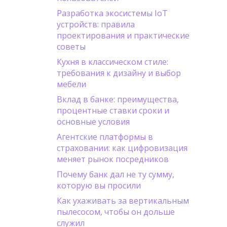
Разработка экосистемы IoT
устройств: правила
проектирования и практические
советы
Кухня в классическом стиле:
требования к дизайну и выбор
мебели
Вклад в банке: преимущества,
процентные ставки сроки и
основные условия
Агентские платформы в
страховании: как цифровизация
меняет рынок посредников
Почему банк дал не ту сумму,
которую вы просили
Как ухаживать за вертикальным
пылесосом, чтобы он дольше
служил