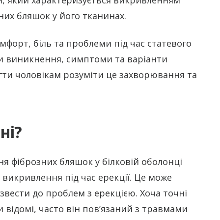
них бляшок у його тканинах.
форт, біль та проблеми під час статевого
ни виникнення, симптоми та варіанти
гти чоловікам розуміти це захворювання та
ні?
я фіброзних бляшок у білковій оболонці
 викривлення під час ерекції. Це може
звести до проблем з ерекцією. Хоча точні
 відомі, часто він пов’язаний з травмами