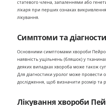
статевого члена, запаленнями або гене
лікаря при перших ознаках викривлення 
лікування.
Симптоми та діагност
Основними симптомами хвороби Пейроні є
наявність ущільнень (бляшок) у тканинах
деяких випадках хвороба може також с
Для діагностики уролог може провести 
дослідження, щоб визначити розмір та 
Лікування хвороби Пей