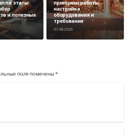
алла: этапы
принципы работы,
ыбор
настройка
та и полезные
оборудования и
требования
07.08.2026
ельные поля помечены
*