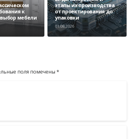
лассическом
этапы их производства
ебования к
от проектирования до
 выбор мебели
упаковки
01.08.2026
ельные поля помечены
*