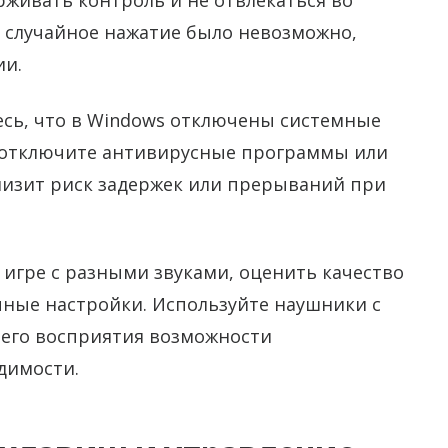
живать контроль и не отвлекаться во
ы случайное нажатие было невозможно,
ии.
есь, что в Windows отключены системные
о отключите антивирусные программы или
низит риск задержек или прерываний при
 игре с разными звуками, оценить качество
ечные настройки. Используйте наушники с
шего восприятия возможности
димости.