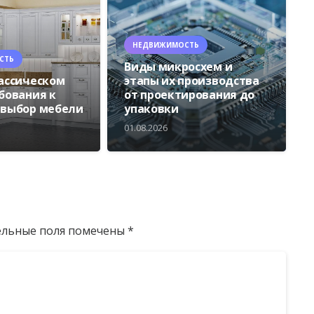
НЕДВИЖИМОСТЬ
СТЬ
Виды микросхем и
лассическом
этапы их производства
ебования к
от проектирования до
 выбор мебели
упаковки
01.08.2026
ельные поля помечены
*