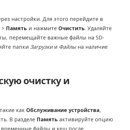
ез настройки. Для этого перейдите в
>
Память
и нажмите
Очистить
. Удаляйте
ты, перемещайте важные файлы на SD-
яйте папки
Загрузки
и
Файлы
на наличие
скую очистку и
такие как
Обслуживание устройства
,
ть. В разделе
Память
активируйте опцию
т временные файлы и кеш после