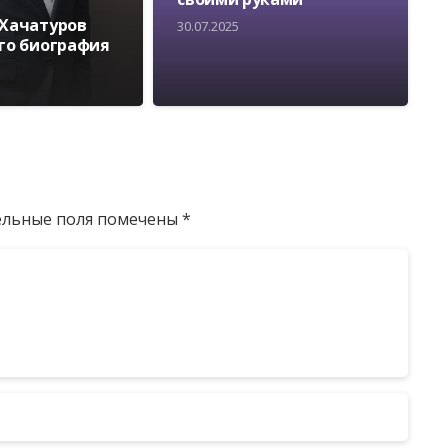
 Хачатуров
30.07.2025
его биография
ельные поля помечены
*