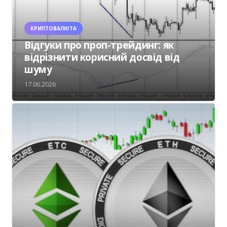
КРИПТОВАЛЮТА
Відгуки про проп-трейдинг: як
відрізнити корисний досвід від
шуму
17.06.2026