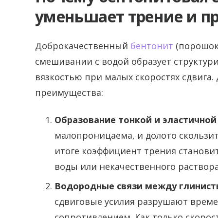
уменьшает трение и п
Доброкачественный
бентонит
(порошок
смешивании с водой образует структур
вязкостью при малых скоростях сдвига. 
преимущества:
Образование тонкой и эластично
малопроницаема, и долото скользит 
итоге коэффициент трения станови
воды или некачественного раствора
Водородные связи между глинис
сдвиговые усилия разрушают време
сопротивлением. Как только скорос