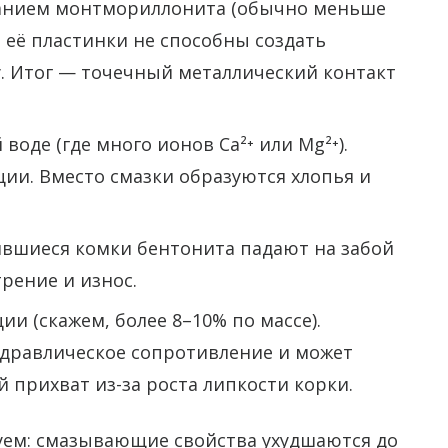
жанием монтмориллонита (обычно меньше
, её пластинки не способны создать
 Итог — точечный металлический контакт
воде (где много ионов Ca²⁺ или Mg²⁺).
ии. Вместо смазки образуются хлопья и
вшиеся комки бентонита падают на забой
трение и износ.
 (скажем, более 8–10% по массе).
идравлическое сопротивление и может
прихват из-за роста липкости корки.
зуем: смазывающие свойства ухудшаются до