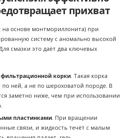
редотвращает прихват
 на основе монтмориллонита) при
ированную систему с аномально высокой
Для смазки это даёт два ключевых
й фильтрационной корки
. Такая корка
по ней, а не по шероховатой породе. В
тся заметно ниже, чем при использовании
.
тыми пластинками
. При вращении
нные связи, и жидкость течёт с малым
ть вращения падает, гель