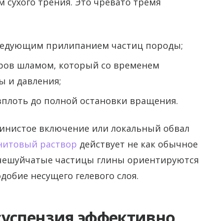
м сухого трения. Это чревато тремя
следующим прилипанием частиц породы;
ров шламом, который со временем
ы и давления;
вплоть до полной остановки вращения.
линистое включение или локальный обвал
нитовый раствор
действует не как обычное
: чешуйчатые частицы глины ориентируются
добие несущего гелевого слоя.
суспензия эффективно