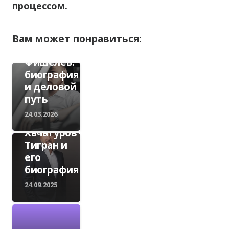
процессом.
ПОЛИТИКА
Вам может понравиться:
Олег
Фишелев:
биография
и деловой
путь
ПОЛИТИКА
24.03.2026
Кто такой
Хачатуров
Тигран и
его
биография
24.09.2025