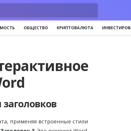
МОСТЬ
ОБЩЕСТВО
КРИПТОВАЛЮТА
ИНВЕСТИРОВ
нтерактивное
Word
 заголовков
нта, применяя встроенные стили
и
Заголовок 3
. Это поможет Word