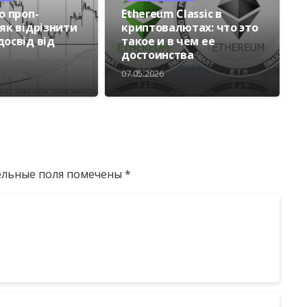
о проп-
Ethereum Classic в
як відрізнити
криптовалютах: что это
досвід від
такое и в чем ее
достоинства
07.05.2026
ельные поля помечены
*