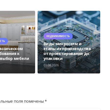
НЕДВИЖИМОСТЬ
СТЬ
Виды микросхем и
лассическом
этапы их производства
ебования к
от проектирования до
 выбор мебели
упаковки
01.08.2026
ельные поля помечены
*