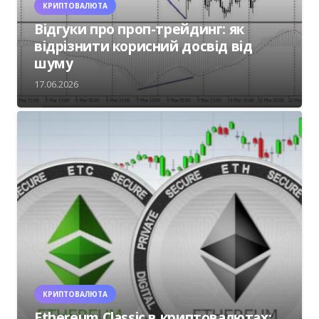
КРИПТОВАЛЮТА
Відгуки про проп-трейдинг: як
відрізнити корисний досвід від
шуму
17.06.2026
КРИПТОВАЛЮТА
Ethereum Classic в криптовалютах: