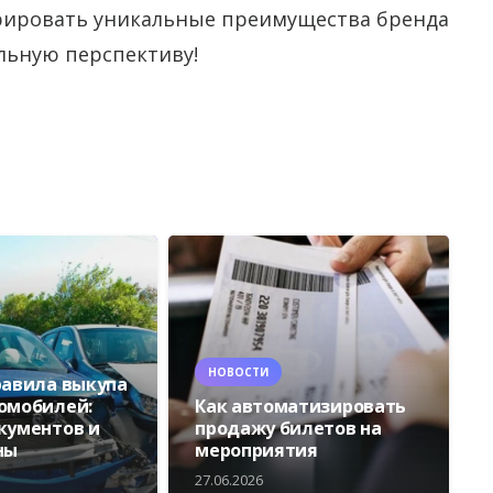
ировать уникальные преимущества бренда
льную перспективу!
НОВОСТИ
равила выкупа
омобилей:
Как автоматизировать
кументов и
продажу билетов на
ны
мероприятия
27.06.2026