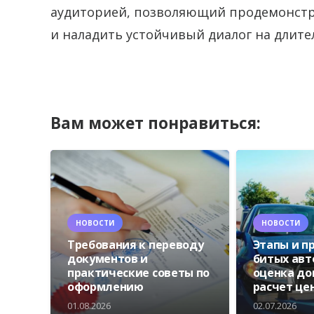
аудиторией, позволяющий продемонстр
и наладить устойчивый диалог на длите
Вам может понравиться:
НОВОСТИ
НОВОСТИ
Требования к переводу
Этапы и п
документов и
битых авт
практические советы по
оценка до
оформлению
расчет це
01.08.2026
02.07.2026