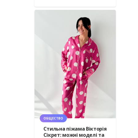
ОБЩЕСТВО
Стильна піжама Вікторія
Сікрет: можні моделі та