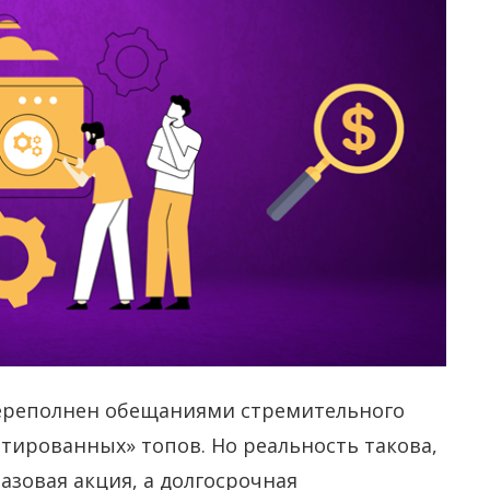
переполнен обещаниями стремительного
нтированных» топов.
Но реальность такова,
азовая акция, а долгосрочная