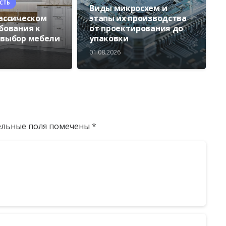
СТЬ
Виды микросхем и
лассическом
этапы их производства
ебования к
от проектирования до
 выбор мебели
упаковки
01.08.2026
ельные поля помечены
*