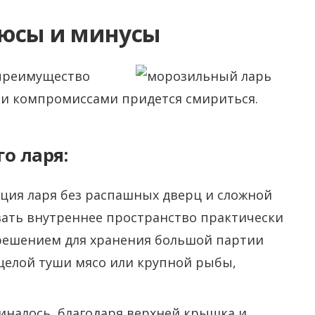
люсы и минусы
 преимущество
ми компромиссами придется смириться.
о ларя:
ция ларя без распашных дверц и сложной
вать внутреннее пространство практически
 решением для хранения большой партии
целой туши мясо или крупной рыбы,
иналось, благодаря верхней крышка и