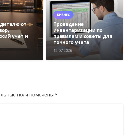
БИЗНЕС
едителю от
Проведение
вор,
инвентаризации по
ский учет и
правилам и советы для
точного учета
12.07.2026
ельные поля помечены
*