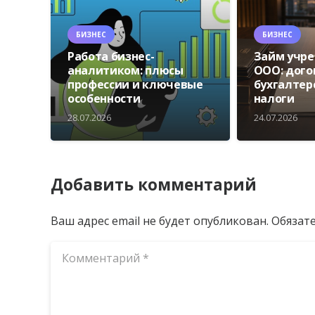
БИЗНЕС
БИЗНЕС
Работа бизнес-
Займ учр
аналитиком: плюсы
ООО: дого
профессии и ключевые
бухгалтер
особенности
налоги
28.07.2026
24.07.2026
Добавить комментарий
Ваш адрес email не будет опубликован.
Обязат