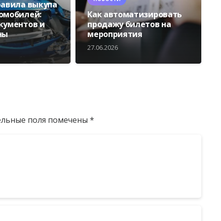
равила выкупа
омобилей:
Как автоматизировать
кументов и
продажу билетов на
ны
мероприятия
27.06.2026
ельные поля помечены
*