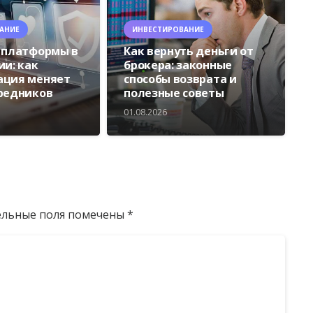
АНИЕ
ИНВЕСТИРОВАНИЕ
 платформы в
Как вернуть деньги от
ии: как
брокера: законные
ация меняет
способы возврата и
редников
полезные советы
01.08.2026
ельные поля помечены
*