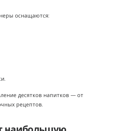
неры оснащаются:
и.
ление десятков напитков — от
очных рецептов.
ет наибольшую