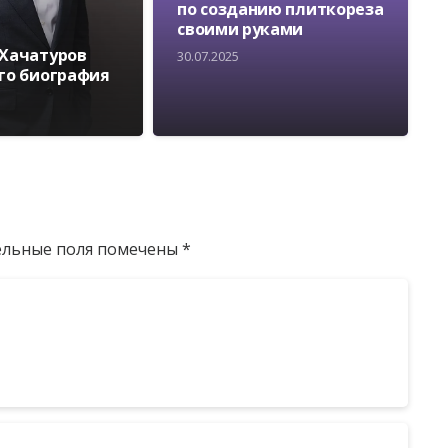
по созданию плиткореза
своими руками
 Хачатуров
30.07.2025
его биография
ельные поля помечены
*