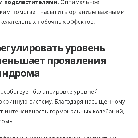
и подсластителями.
Оптимальное
режим помогает насытить организм важными
желательных побочных эффектов.
регулировать уровень
меньшает проявления
индрома
пособствует балансировке уровней
докринную систему. Благодаря насыщенному
т интенсивность гормональных колебаний,
томы.