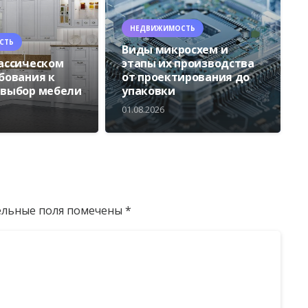
НЕДВИЖИМОСТЬ
СТЬ
Виды микросхем и
лассическом
этапы их производства
ебования к
от проектирования до
 выбор мебели
упаковки
01.08.2026
ельные поля помечены
*