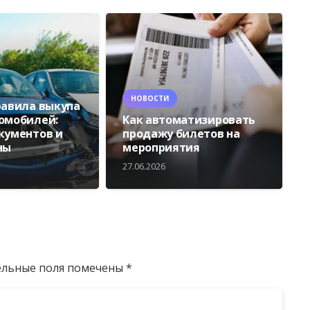
НОВОСТИ
равила выкупа
омобилей:
Как автоматизировать
кументов и
продажу билетов на
ны
мероприятия
27.06.2026
ельные поля помечены
*