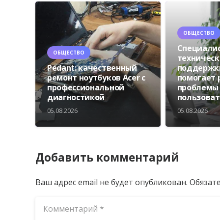
ОБЩЕСТВО
Специали
ОБЩЕСТВО
техническ
Pedant: качественный
поддержки
ремонт ноутбуков Acer с
помогает
профессиональной
проблемы
диагностикой
пользова
05.08.2026
05.08.2026
Добавить комментарий
Ваш адрес email не будет опубликован.
Обязат