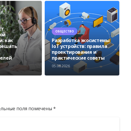
ст
ОБЩЕСТВО
ой
: как
Разработка экосистемы
 решать
IoT устройств: правила
проектирования и
телей
практические советы
05.08.2026
ельные поля помечены
*