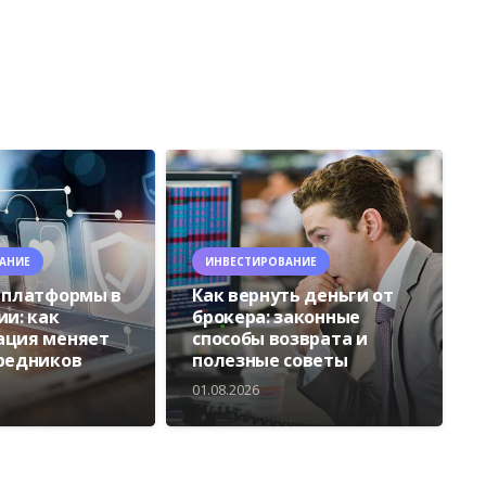
АНИЕ
ИНВЕСТИРОВАНИЕ
 платформы в
Как вернуть деньги от
ии: как
брокера: законные
ация меняет
способы возврата и
редников
полезные советы
01.08.2026