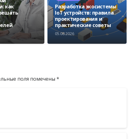
ой
: как
Разработка экосистемы
 решать
IoT устройств: правила
проектирования и
телей
практические советы
05.08.2026
ельные поля помечены
*