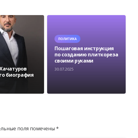
ПОЛИТИКА
Пошаговая инструкция
по созданию плиткореза
своими руками
 Хачатуров
30.07.2025
его биография
ельные поля помечены
*