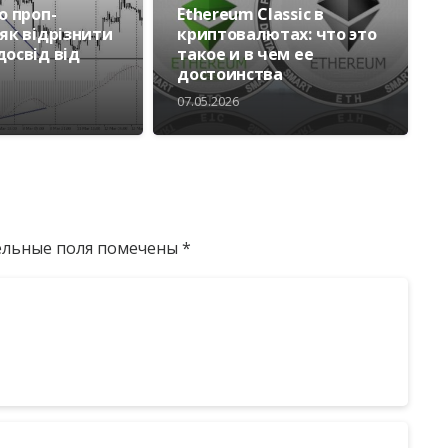
о проп-
Ethereum Classic в
як відрізнити
криптовалютах: что это
досвід від
такое и в чем ее
достоинства
07.05.2026
ельные поля помечены
*