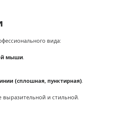
и
фессионального вида:
ой мыши
.
инии (сплошная, пунктирная)
.
е выразительной и стильной.