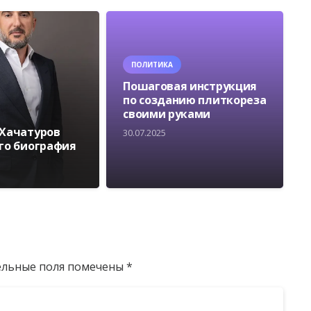
ПОЛИТИКА
Пошаговая инструкция
по созданию плиткореза
своими руками
 Хачатуров
30.07.2025
его биография
ельные поля помечены
*