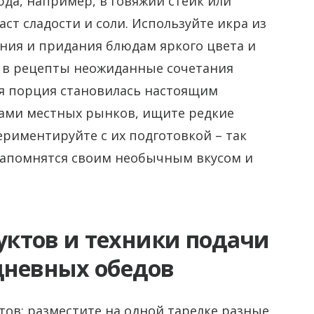
юда, например, в говяжий стейк или
ст сладости и соли. Используйте икра из
ния и придания блюдам яркого цвета и
ь в рецепты неожиданные сочетания
ая порция становилась настоящим
ами местных рынков, ищите редкие
риментируйте с их подготовкой – так
запомнятся своим необычным вкусом и
ктов и техники подачи
дневных обедов
тов: разместите на одной тарелке разные