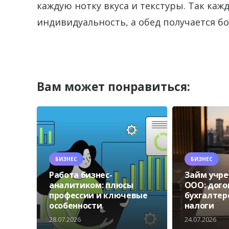
каждую нотку вкуса и текстуры. Так ка
индивидуальность, а обед получается 
Вам может понравиться:
БИЗНЕС
БИЗНЕС
Работа бизнес-
Займ учр
аналитиком: плюсы
ООО: дого
профессии и ключевые
бухгалтер
особенности
налоги
28.07.2026
24.07.2026