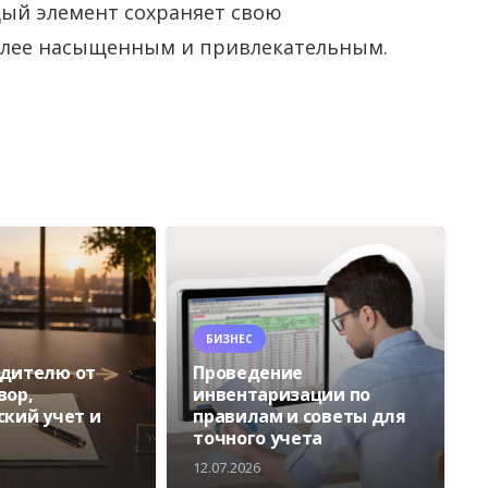
ждый элемент сохраняет свою
более насыщенным и привлекательным.
БИЗНЕС
едителю от
Проведение
вор,
инвентаризации по
ский учет и
правилам и советы для
точного учета
12.07.2026