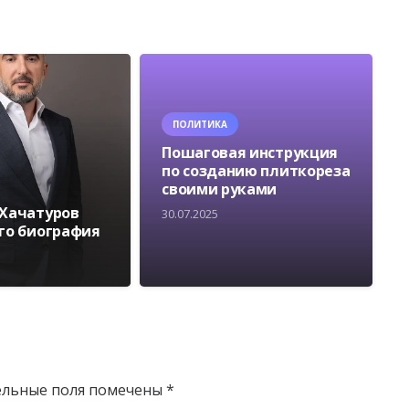
ПОЛИТИКА
Пошаговая инструкция
по созданию плиткореза
своими руками
 Хачатуров
30.07.2025
его биография
ельные поля помечены
*